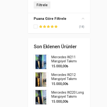
En düşük fiyat
En yüksek fiyat
Filtrele
Puana Göre Filtrele
(18)
Son Eklenen Ürünler
Mercedes W211
Marşpiyel Takımı
15.000,00
₺
Mercedes W212
Marşpiyel Takımı
15.000,00
₺
Mercedes W220 Long
Marşpiyel Takımı
15.000,00
₺