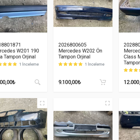
18801871
2026800605
20288
rcedes W201 190
Mercedes W202 Ön
Merce
a Tampon Orjinal
Tampon Orjinal
Class M
Tampo
1 İnceleme
1 İnceleme
teri puanına dayanarak 5 üzerinden
müşteri puanına dayanarak 5 üzerinden
5.00
puan aldı
5.00
p
müşteri 
200,00
₺
9.100,00
₺
12.000