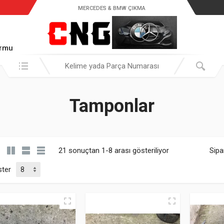
MERCEDES & BMW ÇIKMA
ormu
Araştır:
Tamponlar
21 sonuçtan 1-8 arası gösteriliyor
Sipa
ter