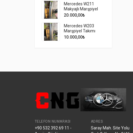
Mercedes W211
Makyajlı Marşpiyel
Takımı
20.000,00
₺
Mercedes W203
Marşpiyel Takımı
10.000,00
₺
TELEFON NUMARASI
ADRES
+90 532 392 69 11 -
Saray Mah. Site Yolu