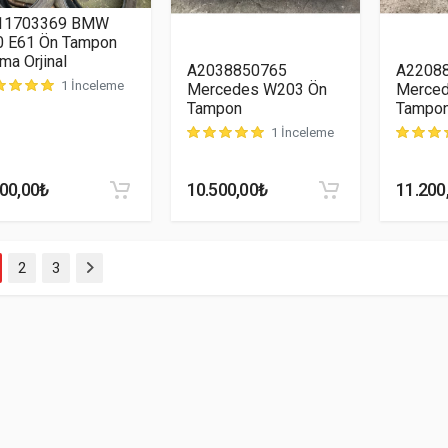
11703369 BMW
0 E61 Ön Tampon
ma Orjinal
A2038850765
A2208
1 İnceleme
Mercedes W203 Ön
Merced
teri puanına dayanarak 5 üzerinden
5.00
puan aldı
Tampon
Tampon 
1 İnceleme
müşteri puanına dayanarak 5 üzerinden
müşteri 
5.00
p
600,00
₺
10.500,00
₺
11.200
2
3
Sonraki