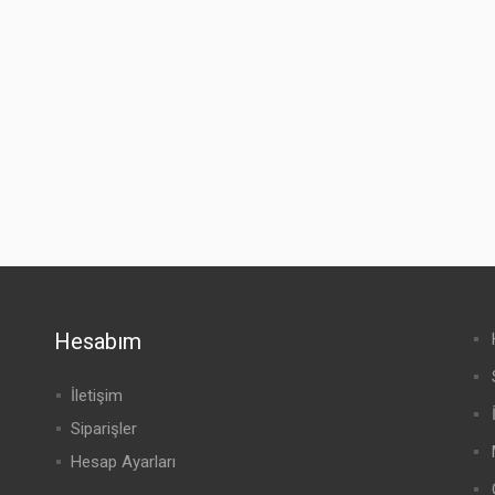
Hesabım
İletişim
Siparişler
Hesap Ayarları