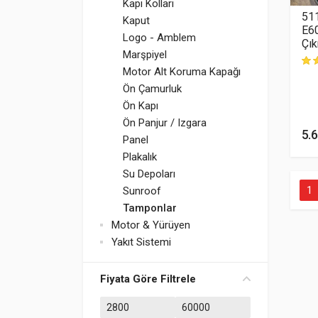
Kapı Kolları
51
Kaput
E6
Logo - Amblem
Çık
Marşpiyel
Motor Alt Koruma Kapağı
müş
Ön Çamurluk
Ön Kapı
Ön Panjur / Izgara
5.
Panel
Plakalık
Su Depoları
1
Sunroof
Tamponlar
Motor & Yürüyen
Yakıt Sistemi
Fiyata Göre Filtrele