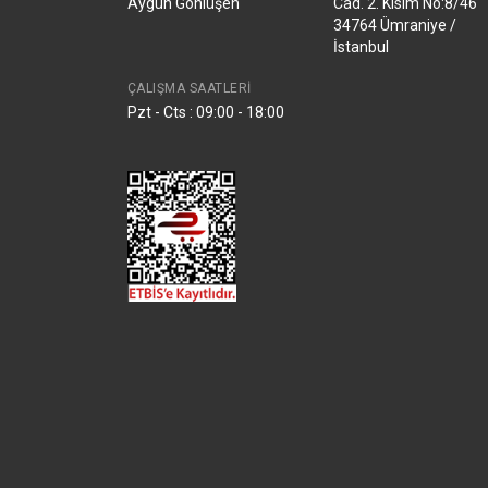
Aygün Gönlüşen
Cad. 2. Kısım No:8/46
34764 Ümraniye /
İstanbul
ÇALIŞMA SAATLERI
Pzt - Cts : 09:00 - 18:00