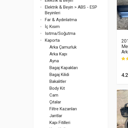
Elektrik & Beyin
Elektrik & Beyin > ABS - ESP
Beyinleri
Far & Aydınlatma
İç Kısım
Isıtma/Soğutma
Kaporta
20
Me
Arka Çamurluk
Ark
Arka Kapı
Ayna
müş
Bagaj Kapakları
4.
Bagaj Kilidi
Bakalitler
Body Kit
Cam
Çıtalar
Filtre Kazanları
Jantlar
Kapı Fitilleri