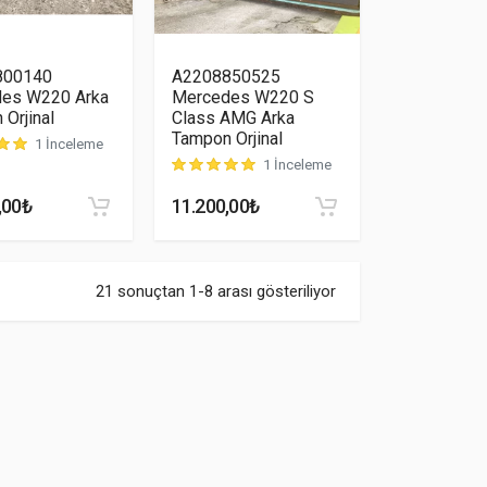
800140
A2208850525
es W220 Arka
Mercedes W220 S
Orjinal
Class AMG Arka
Tampon Orjinal
1 İnceleme
puanına dayanarak 5 üzerinden
uan aldı
5.00
puan aldı
1 İnceleme
müşteri puanına dayanarak 5 üzerinden
5.00
puan a
,00
₺
11.200,00
₺
21 sonuçtan 1-8 arası gösteriliyor