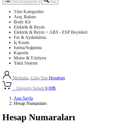
Tüm Kategoriler
Ara
Tüm Kategoriler
Araç Bakım
Body Kit
Elektrik & Beyin
Elektrik & Beyin > ABS - ESP Beyinleri
Far & Aydınlatma
İç Kısım
Isıtma/Soğutma
Kaporta
Motor & Yürüyen
Yakıt Sistemi
Merhaba, Giriş Yap
Hesabım
0
Alışveriş Sepeti
0,00
₺
Ana Sayfa
Hesap Numaraları
Hesap Numaraları