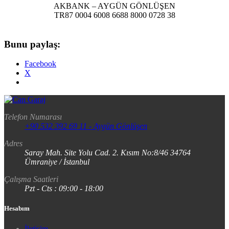
AKBANK – AYGÜN GÖNLÜŞEN
TR87 0004 6008 6688 8000 0728 38
Bunu paylaş:
Facebook
X
Telefon Numarası
+90 532 392 69 11 - Aygün Gönlüşen
Adres
Saray Mah. Site Yolu Cad. 2. Kısım No:8/46 34764
Ümraniye / İstanbul
Çalışma Saatleri
Pzt - Cts : 09:00 - 18:00
Hesabım
İletişim