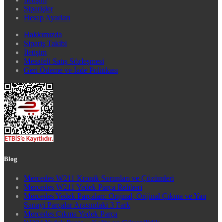
Siparişler
Hesap Ayarları
Hakkımızda
Sipariş Takibi
İletişim
Mesafeli Satış Sözleşmesi
Geri Ödeme ve İade Politikası
Blog
Mercedes W211 Kronik Sorunları ve Çözümleri
Mercedes W211 Yedek Parça Rehberi
Mercedes Yedek Parçaları: Orijinal, Orijinal Çıkma ve Yan
Sanayi Parçalar Arasındaki 3 Fark
Mercedes Çıkma Yedek Parça