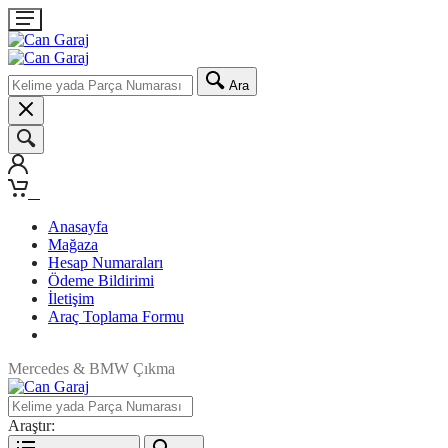
Ara
0
Anasayfa
Mağaza
Hesap Numaraları
Ödeme Bildirimi
İletişim
Araç Toplama Formu
Mercedes & BMW Çıkma
Araştır: