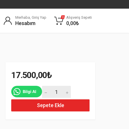
Merhaba, Giriş Yap
Alışveriş Sepeti
0
Hesabım
0,00
₺
17.500,00
₺
Mercedes W124 Webasto Seti Orjinal Çıkma a
Bilgi Al
Sepete Ekle