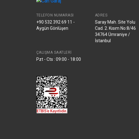
TELEFON NUMARASI
ADRES
+90 532 392 69 11 -
Saray Mah. Site Yolu
Aygün Gönlüşen
Cad. 2. Kısım No:8/46
34764 Ümraniye /
İstanbul
ÇALIŞMA SAATLERI
Pzt - Cts : 09:00 - 18:00