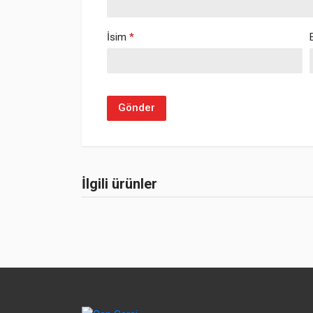
İsim
*
İlgili ürünler