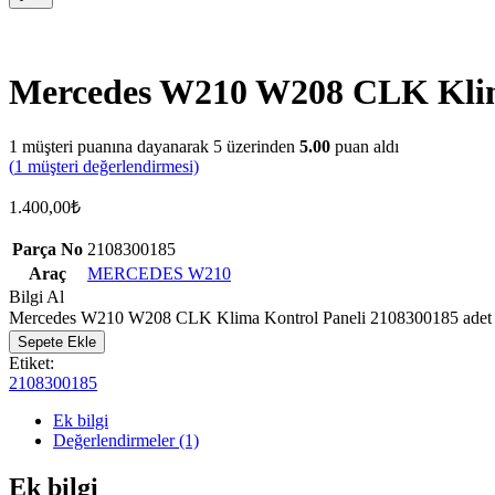
Mercedes W210 W208 CLK Klim
1
müşteri puanına dayanarak 5 üzerinden
5.00
puan aldı
(
1
müşteri değerlendirmesi)
1.400,00
₺
Parça No
2108300185
Araç
MERCEDES W210
Bilgi Al
Mercedes W210 W208 CLK Klima Kontrol Paneli 2108300185 adet
Sepete Ekle
Etiket:
2108300185
Ek bilgi
Değerlendirmeler (1)
Ek bilgi