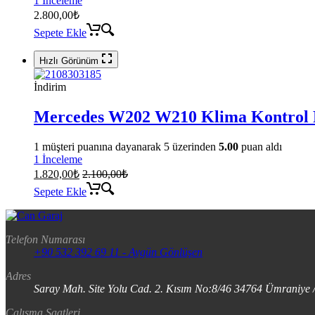
1 İnceleme
2.800,00
₺
Sepete Ekle
Hızlı Görünüm
İndirim
Mercedes W202 W210 Klima Kontrol P
1
müşteri puanına dayanarak 5 üzerinden
5.00
puan aldı
1 İnceleme
1.820,00
₺
2.100,00
₺
Sepete Ekle
Telefon Numarası
+90 532 392 69 11 - Aygün Gönlüşen
Adres
Saray Mah. Site Yolu Cad. 2. Kısım No:8/46 34764 Ümraniye /
Çalışma Saatleri