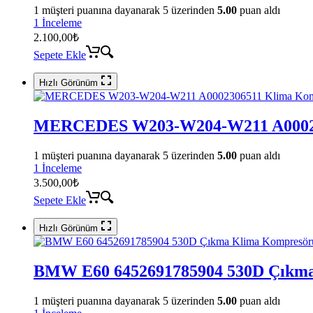
1
müşteri puanına dayanarak 5 üzerinden
5.00
puan aldı
1 İnceleme
2.100,00
₺
Sepete Ekle
Hızlı Görünüm
MERCEDES W203-W204-W211 A00023
1
müşteri puanına dayanarak 5 üzerinden
5.00
puan aldı
1 İnceleme
3.500,00
₺
Sepete Ekle
Hızlı Görünüm
BMW E60 6452691785904 530D Çıkm
1
müşteri puanına dayanarak 5 üzerinden
5.00
puan aldı