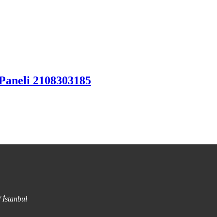
aneli 2108303185
 İstanbul