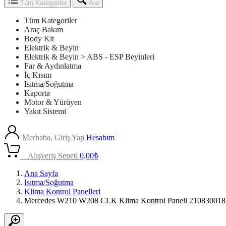
Tüm Kategoriler
Ara
Tüm Kategoriler
Araç Bakım
Body Kit
Elektrik & Beyin
Elektrik & Beyin > ABS - ESP Beyinleri
Far & Aydınlatma
İç Kısım
Isıtma/Soğutma
Kaporta
Motor & Yürüyen
Yakıt Sistemi
Merhaba, Giriş Yap
Hesabım
0
Alışveriş Sepeti
0,00
₺
Ana Sayfa
Isıtma/Soğutma
Klima Kontrol Panelleri
Mercedes W210 W208 CLK Klima Kontrol Paneli 210830018