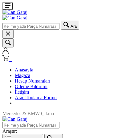
Ara
0
Anasayfa
Mağaza
Hesap Numaraları
Ödeme Bildirimi
İletişim
Araç Toplama Formu
Mercedes & BMW Çıkma
Araştır: