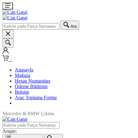
Ara
0
Anasayfa
Mağaza
Hesap Numaraları
Ödeme Bildirimi
İletişim
Araç Toplama Formu
Mercedes & BMW Çıkma
Araştır: