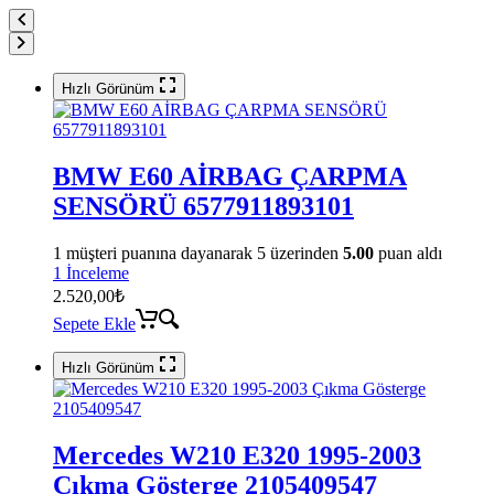
Hızlı Görünüm
BMW E60 AİRBAG ÇARPMA
SENSÖRÜ 6577911893101
1
müşteri puanına dayanarak 5 üzerinden
5.00
puan aldı
1 İnceleme
2.520,00
₺
Sepete Ekle
Hızlı Görünüm
Mercedes W210 E320 1995-2003
Çıkma Gösterge 2105409547