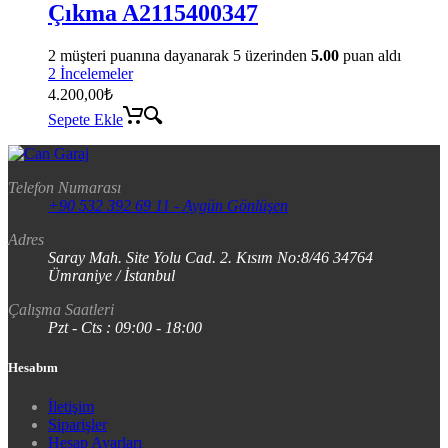
Çıkma A2115400347
2
müşteri puanına dayanarak 5 üzerinden
5.00
puan aldı
2 İncelemeler
4.200,00
₺
Sepete Ekle
Telefon Numarası
+90 532 392 69 11 - Aygün Gönlüşen
Adres
Saray Mah. Site Yolu Cad. 2. Kısım No:8/46 34764
Ümraniye / İstanbul
Çalışma Saatleri
Pzt - Cts : 09:00 - 18:00
Hesabım
İletişim
Siparişler
Hesap Ayarları