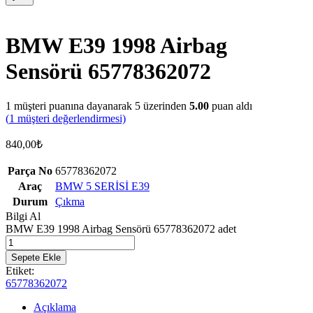
BMW E39 1998 Airbag
Sensörü 65778362072
1
müşteri puanına dayanarak 5 üzerinden
5.00
puan aldı
(
1
müşteri değerlendirmesi)
840,00
₺
Parça No
65778362072
Araç
BMW 5 SERİSİ E39
Durum
Çıkma
Bilgi Al
BMW E39 1998 Airbag Sensörü 65778362072 adet
Sepete Ekle
Etiket:
65778362072
Açıklama