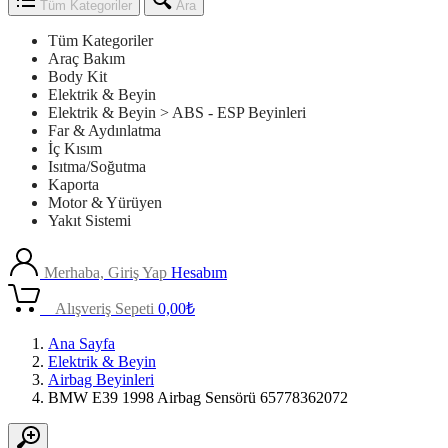
Tüm Kategoriler
Ara
Tüm Kategoriler
Araç Bakım
Body Kit
Elektrik & Beyin
Elektrik & Beyin > ABS - ESP Beyinleri
Far & Aydınlatma
İç Kısım
Isıtma/Soğutma
Kaporta
Motor & Yürüyen
Yakıt Sistemi
Merhaba, Giriş Yap
Hesabım
0
Alışveriş Sepeti
0,00
₺
Ana Sayfa
Elektrik & Beyin
Airbag Beyinleri
BMW E39 1998 Airbag Sensörü 65778362072