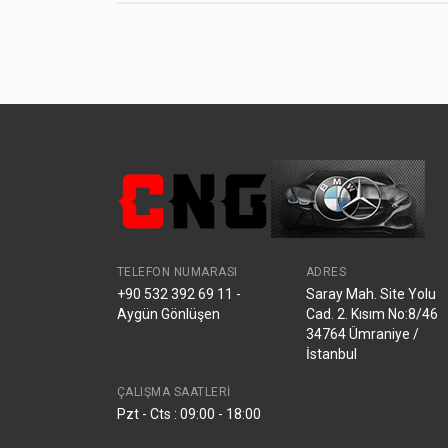
TELEFON NUMARASI
ADRES
+90 532 392 69 11 -
Saray Mah. Site Yolu
Aygün Gönlüşen
Cad. 2. Kısım No:8/46
34764 Ümraniye /
İstanbul
ÇALIŞMA SAATLERI
Pzt - Cts : 09:00 - 18:00