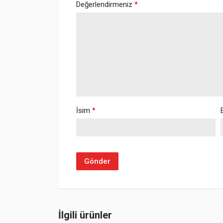
Değerlendirmeniz
*
İsim
*
İlgili ürünler