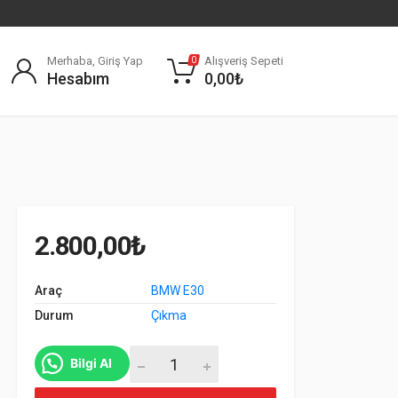
Merhaba, Giriş Yap
Alışveriş Sepeti
0
Hesabım
0,00
₺
2.800,00
₺
Araç
BMW E30
Durum
Çıkma
BMW E30 Arka Travers adet
Bilgi Al