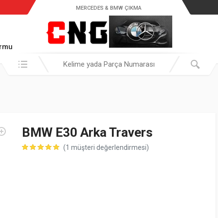
MERCEDES & BMW ÇIKMA
ormu
Araştır:
BMW E30 Arka Travers
(
1
müşteri değerlendirmesi)
müşteri puanına dayanarak 5 üzerinden
5.00
puan aldı