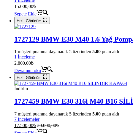
1 İnceleme
15.000,00
₺
Sepete Ekle
Hızlı Görünüm
1727129 BMW E30 M40 1.6 Yağ Pomp
1
müşteri puanına dayanarak 5 üzerinden
5.00
puan aldı
1 İnceleme
2.800,00
₺
Devamını oku
Hızlı Görünüm
İndirim
1727459 BMW E30 316i M40 B16 Sİ
7
müşteri puanına dayanarak 5 üzerinden
5.00
puan aldı
7 İncelemeler
17.500,00
₺
20.000,00
₺
Sepete Ekle