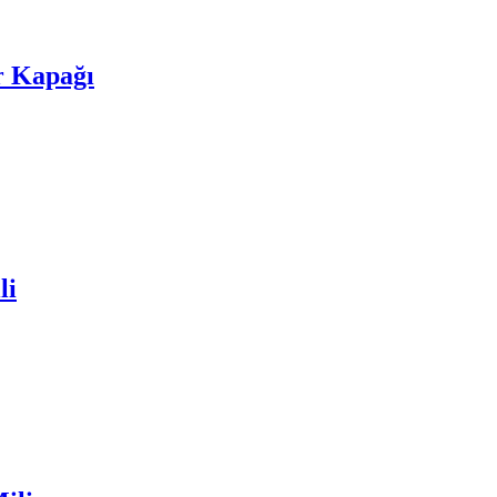
r Kapağı
li