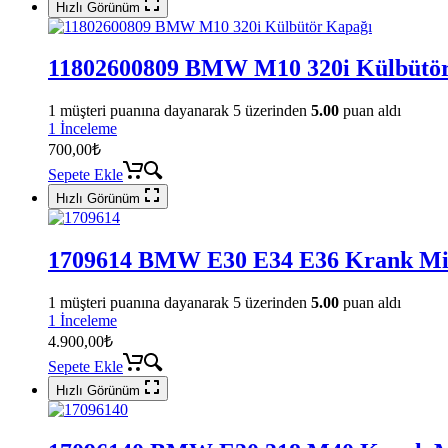
Hızlı Görünüm
11802600809 BMW M10 320i Külbütö
1
müşteri puanına dayanarak 5 üzerinden
5.00
puan aldı
1 İnceleme
700,00
₺
Sepete Ekle
Hızlı Görünüm
1709614 BMW E30 E34 E36 Krank Mi
1
müşteri puanına dayanarak 5 üzerinden
5.00
puan aldı
1 İnceleme
4.900,00
₺
Sepete Ekle
Hızlı Görünüm