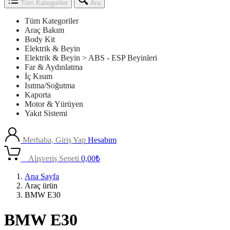
Tüm Kategoriler
Ara
Tüm Kategoriler
Araç Bakım
Body Kit
Elektrik & Beyin
Elektrik & Beyin > ABS - ESP Beyinleri
Far & Aydınlatma
İç Kısım
Isıtma/Soğutma
Kaporta
Motor & Yürüyen
Yakıt Sistemi
Merhaba, Giriş Yap
Hesabım
0
Alışveriş Sepeti
0,00
₺
Ana Sayfa
Araç ürün
BMW E30
BMW E30