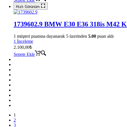
Hızlı Görünüm
1739602.9 BMW E30 E36 318is M42 K
1
müşteri puanına dayanarak 5 üzerinden
5.00
puan aldı
1 İnceleme
2.100,00
₺
Sepete Ekle
1
2
3