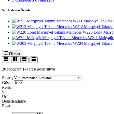
5 üzerinden
5
oy aldı
(20)
Son Eklenen Ürünler
Mercedes W211 Marşpiyel Takımı
Mercedes W212 Marşpiyel Takımı
Mercedes W220 Long Marşpi
Mercedes W211 Makyajlı 
Mercedes W203 Marşpiyel Takımı
Filtreler
20 sonuçtan 1-8 arası gösteriliyor
Sipariş Ver
Göster
Resim
SKU
Ürün
Değerlendirme
Fiyat