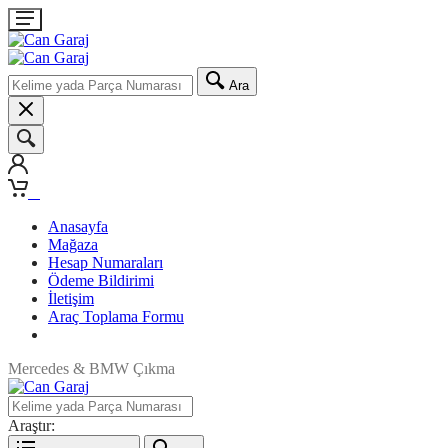
Ara
0
Anasayfa
Mağaza
Hesap Numaraları
Ödeme Bildirimi
İletişim
Araç Toplama Formu
Mercedes & BMW Çıkma
Araştır: