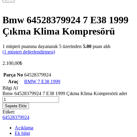
Bmw 64528379924 7 E38 1999
Çıkma Klima Kompresörü
1
müşteri puanına dayanarak 5 üzerinden
5.00
puan aldı
(
1
müşteri değerlendirmesi)
2.100,00
₺
Parça No
64528379924
Araç
BMW 7 E38 1999
Bilgi Al
Bmw 64528379924 7 E38 1999 Çıkma Klima Kompresörü adet
Sepete Ekle
Etiket:
64528379924
Açıklama
Ek bilgi