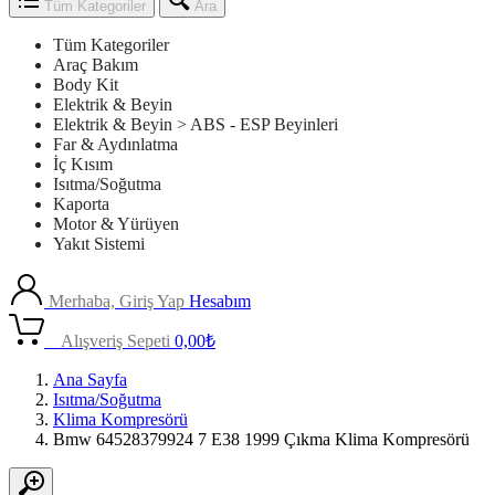
Tüm Kategoriler
Ara
Tüm Kategoriler
Araç Bakım
Body Kit
Elektrik & Beyin
Elektrik & Beyin > ABS - ESP Beyinleri
Far & Aydınlatma
İç Kısım
Isıtma/Soğutma
Kaporta
Motor & Yürüyen
Yakıt Sistemi
Merhaba, Giriş Yap
Hesabım
0
Alışveriş Sepeti
0,00
₺
Ana Sayfa
Isıtma/Soğutma
Klima Kompresörü
Bmw 64528379924 7 E38 1999 Çıkma Klima Kompresörü