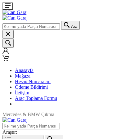
Ara
0
Anasayfa
Mağaza
Hesap Numaraları
Ödeme Bildirimi
İletişim
Araç Toplama Formu
Mercedes & BMW Çıkma
Araştır: