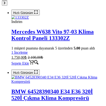
Hızlı Görünüm
İndirim
Mercedes W638 Vito 97-03 Klima
Kontrol Paneli 133302Z
1
müşteri puanına dayanarak 5 üzerinden
5.00
puan aldı
1 İnceleme
1.750,00
₺
2.100,00
₺
Sepete Ekle
Hızlı Görünüm
BMW 64528390340 E34 E36 320İ
520İ Çıkma Klima Kompresörü