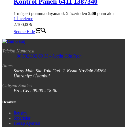
Kontrol Paneli 6411 1387340
1
müşteri puanına dayanarak 5 üzerinden
5.00
puan aldı
1 İnceleme
2.100,00
₺
Sepete Ekle
Telefon Numarası
+90 532 392 69 11 - Aygün Gönlüşen
Adres
Saray Mah. Site Yolu Cad. 2. Kısım No:8/46 34764
Ümraniye / İstanbul
Çalışma Saatleri
Pzt - Cts : 09:00 - 18:00
Hesabım
İletişim
Siparişler
Hesap Ayarları