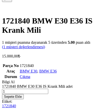
1721840 BMW E30 E36 IS
Krank Mili
1
müşteri puanına dayanarak 5 üzerinden
5.00
puan aldı
(
1
müşteri değerlendirmesi)
15.000,00
₺
Parça No
1721840
Araç
BMW E30
,
BMW E36
Durum
Çıkma
Bilgi Al
1721840 BMW E30 E36 IS Krank Mili adet
Sepete Ekle
Etiket:
1721840