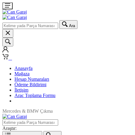
Ara
0
Anasayfa
Mağaza
Hesap Numaraları
Ödeme Bildirimi
İletişim
Araç Toplama Formu
Mercedes & BMW Çıkma
Araştır: