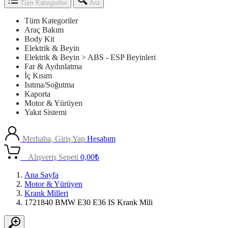
Tüm Kategoriler
Ara
Tüm Kategoriler
Araç Bakım
Body Kit
Elektrik & Beyin
Elektrik & Beyin > ABS - ESP Beyinleri
Far & Aydınlatma
İç Kısım
Isıtma/Soğutma
Kaporta
Motor & Yürüyen
Yakıt Sistemi
Merhaba, Giriş Yap
Hesabım
0
Alışveriş Sepeti
0,00
₺
Ana Sayfa
Motor & Yürüyen
Krank Milleri
1721840 BMW E30 E36 IS Krank Mili