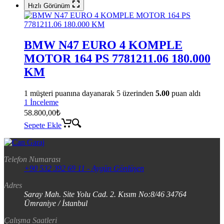
Hızlı Görünüm
BMW N47 EURO 4 KOMPLE
MOTOR 164 PS 7781211.06 180.000
KM
1
müşteri puanına dayanarak 5 üzerinden
5.00
puan aldı
1 İnceleme
58.800,00
₺
Sepete Ekle
Telefon Numarası
+90 532 392 69 11 - Aygün Gönlüşen
Adres
Saray Mah. Site Yolu Cad. 2. Kısım No:8/46 34764
Ümraniye / İstanbul
Çalışma Saatleri