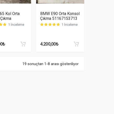
5 Kol Orta
BMW E90 Orta Konsol
 Çıkma
Çıkma 51167153713
1 İnceleme
1 İnceleme
puanına dayanarak 5 üzerinden
müşteri puanına dayanarak 5 üzerinden
5.00
puan aldı
5.00
puan a
uan aldı
00
₺
4.200,00
₺
19 sonuçtan 1-8 arası gösteriliyor
5 üzerinden
5
oy aldı