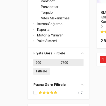
Panzidot
Panzidotlar
Torpido
BM
Kol
Vites Mekanizması
Ko
Isıtma/Soğutma
51
Kaporta
Motor & Yürüyen
müş
2.
Yakıt Sistemi
Fiyata Göre Filtrele
1
En düşük fiyat
En yüksek fiyat
Filtrele
Puana Göre Filtrele
(17)