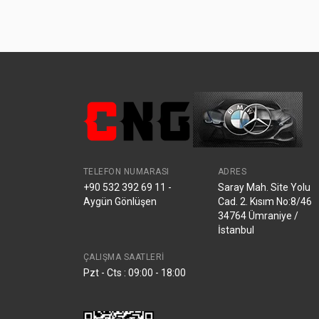
TELEFON NUMARASI
ADRES
+90 532 392 69 11 -
Saray Mah. Site Yolu
Aygün Gönlüşen
Cad. 2. Kısım No:8/46
34764 Ümraniye /
İstanbul
ÇALIŞMA SAATLERI
Pzt - Cts : 09:00 - 18:00