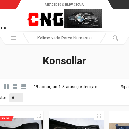
MERCEDES & BMW ÇIKMA
ormu
Araştır:
Konsollar
19 sonuçtan 1-8 arası gösteriliyor
Sipa
ter
NDIRIM