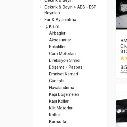
Elektrik & Beyin
Elektrik & Beyin > ABS - ESP
Beyinleri
Far & Aydınlatma
İç Kısım
Airbagler
Aksesuarlar
BM
Çık
Bakalitler
81
Cam Motorları
Direksiyon Simidi
müş
3.
Döşeme - Paspas
3.9
Emniyet Kemeri
Güneşlik
Havalandırma
Kapı Döşemeleri
Kapı Kolları
Kilit Motorları
Koltuk
Konsollar