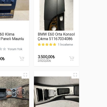
0 Klima
BMW E60 Orta Konsol
 Paneli Maunlu
Çıkma 51167034086
1 İnceleme
uan aldı
müşteri puanına dayanarak 5 üzerinden
5.00
puan a
Yorum Yok
3.500,00
₺
00
₺
3.920,00
₺