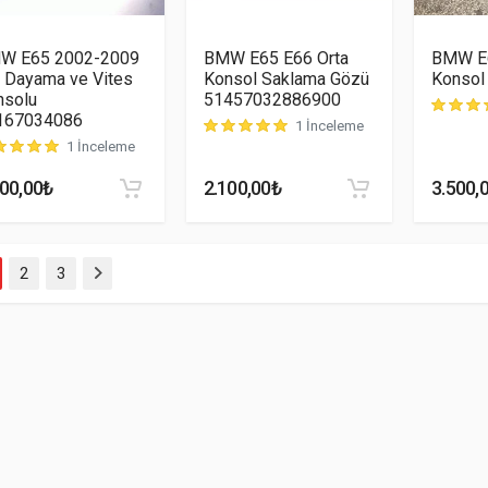
W E65 2002-2009
BMW E65 E66 Orta
BMW E6
 Dayama ve Vites
Konsol Saklama Gözü
Konsol
nsolu
51457032886900
167034086
müşteri 
1 İnceleme
müşteri puanına dayanarak 5 üzerinden
5.00
p
1 İnceleme
teri puanına dayanarak 5 üzerinden
5.00
puan aldı
800,00
₺
2.100,00
₺
3.500,
2
3
Sonraki