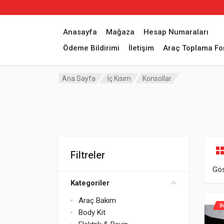
Anasayfa
Mağaza
Hesap Numaraları
Ödeme Bildirimi
İletişim
Araç Toplama F
Ana Sayfa
İç Kısım
Konsollar
Filtreler
Gös
Kategoriler
Araç Bakım
İ
Body Kit