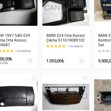
W 1997 540i E39
BMW E34 Orta Konsol
BMW E6
ma Orta Konsol
Çıkma 511619089102
Kontrol
59687
Set
1 İnceleme
müşteri puanına dayanarak 5 üzerinden
5.00
p
1 İnceleme
teri puanına dayanarak 5 üzerinden
5.00
puan aldı
500,00
₺
1.050,00
₺
5.000,
20,00
₺