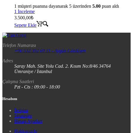
1
müşteri puanına dayanarak 5 üzerinden
5.00
puan aldı
1 İnceleme
3.500,00
₺
Sepete Ekle
Telefon Numarası
+90 532 392 69 11 - Aygün Gönlüşen
Adres
Saray Mah. Site Yolu Cad. 2. Kısım No:8/46 34764
Ümraniye / İstanbul
Çalışma Saatleri
Pzt - Cts : 09:00 - 18:00
Hesabım
İletişim
Siparişler
Hesap Ayarları
Hakkımızda