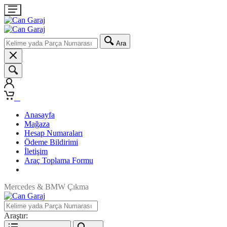
Ara
0
Anasayfa
Mağaza
Hesap Numaraları
Ödeme Bildirimi
İletişim
Araç Toplama Formu
Mercedes & BMW Çıkma
Araştır: