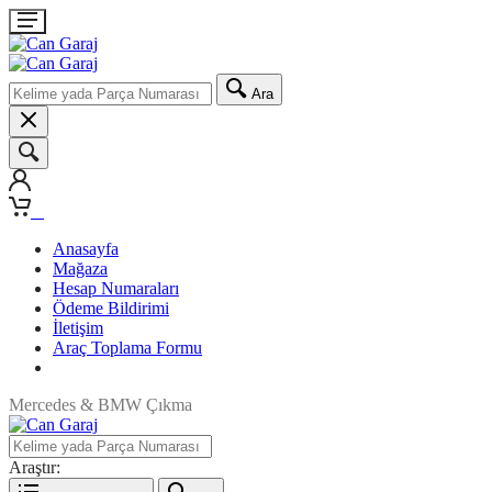
Ara
0
Anasayfa
Mağaza
Hesap Numaraları
Ödeme Bildirimi
İletişim
Araç Toplama Formu
Mercedes & BMW Çıkma
Araştır: