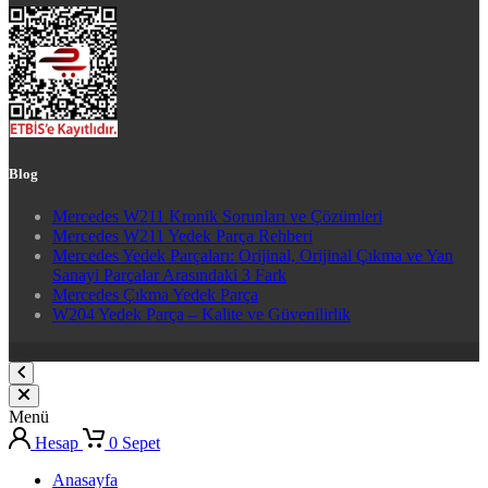
Blog
Mercedes W211 Kronik Sorunları ve Çözümleri
Mercedes W211 Yedek Parça Rehberi
Mercedes Yedek Parçaları: Orijinal, Orijinal Çıkma ve Yan
Sanayi Parçalar Arasındaki 3 Fark
Mercedes Çıkma Yedek Parça
W204 Yedek Parça – Kalite ve Güvenilirlik
Menü
Hesap
0
Sepet
Anasayfa