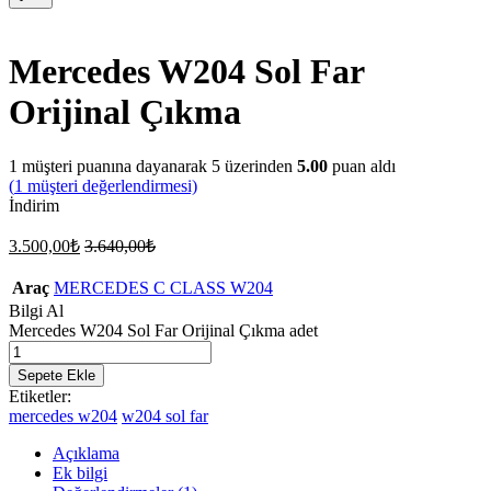
Mercedes W204 Sol Far
Orijinal Çıkma
1
müşteri puanına dayanarak 5 üzerinden
5.00
puan aldı
(
1
müşteri değerlendirmesi)
İndirim
3.500,00
₺
3.640,00
₺
Araç
MERCEDES C CLASS W204
Bilgi Al
Mercedes W204 Sol Far Orijinal Çıkma adet
Sepete Ekle
Etiketler:
mercedes w204
w204 sol far
Açıklama
Ek bilgi