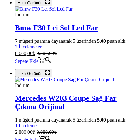
Hızlı Görünüm
İndirim
Bmw F30 Lci Sol Led Far
7
müşteri puanına dayanarak 5 üzerinden
5.00
puan aldı
7 İncelemeler
8.600,00
₺
9.300,00
₺
Sepete Ekle
Hızlı Görünüm
İndirim
Mercedes W203 Coupe Sağ Far
Çıkma Orijinal
1
müşteri puanına dayanarak 5 üzerinden
5.00
puan aldı
1 İnceleme
2.800,00
₺
3.080,00
₺
Sepete Ekle