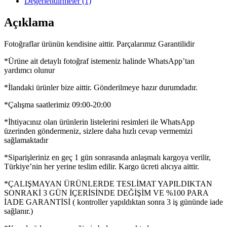
Değerlendirmeler (1)
Açıklama
Fotoğraflar ürünün kendisine aittir. Parçalarımız Garantilidir
*Ürüne ait detaylı fotoğraf istemeniz halinde WhatsApp’tan
yardımcı olunur
*İlandaki ürünler bize aittir. Gönderilmeye hazır durumdadır.
*Çalışma saatlerimiz 09:00-20:00
*İhtiyacınız olan ürünlerin listelerini resimleri ile WhatsApp
üzerinden göndermeniz, sizlere daha hızlı cevap vermemizi
sağlamaktadır
*Siparişleriniz en geç 1 gün sonrasında anlaşmalı kargoya verilir,
Türkiye’nin her yerine teslim edilir. Kargo ücreti alıcıya aittir.
*ÇALIŞMAYAN ÜRÜNLERDE TESLİMAT YAPILDIKTAN
SONRAKİ 3 GÜN İÇERİSİNDE DEĞİŞİM VE %100 PARA
İADE GARANTİSİ ( kontroller yapıldıktan sonra 3 iş gününde iade
sağlanır.)