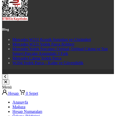
Blog
Mercedes W211 Kronik Sorunları ve Çözümleri
Mercedes W211 Yedek Parça Rehberi
Mercedes Yedek Parçaları: Orijinal, Orijinal Çıkma ve Yan
Sanayi Parçalar Arasındaki 3 Fark
Mercedes Çıkma Yedek Parça
W204 Yedek Parça – Kalite ve Güvenilirlik
Menü
Hesap
0
Sepet
Anasayfa
Mağaza
Hesap Numaraları