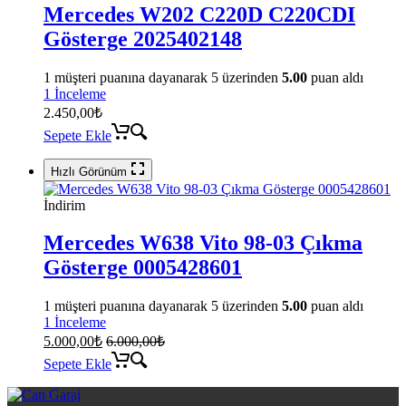
Mercedes W202 C220D C220CDI
Gösterge 2025402148
1
müşteri puanına dayanarak 5 üzerinden
5.00
puan aldı
1 İnceleme
2.450,00
₺
Sepete Ekle
Hızlı Görünüm
İndirim
Mercedes W638 Vito 98-03 Çıkma
Gösterge 0005428601
1
müşteri puanına dayanarak 5 üzerinden
5.00
puan aldı
1 İnceleme
5.000,00
₺
6.000,00
₺
Sepete Ekle