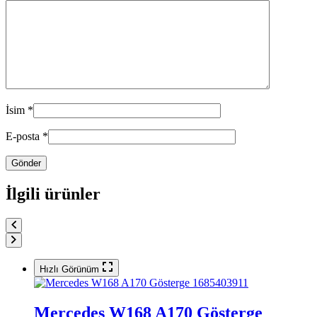
İsim
*
E-posta
*
İlgili ürünler
Hızlı Görünüm
Mercedes W168 A170 Gösterge