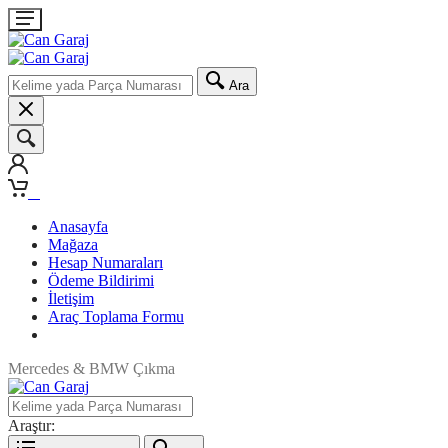
Ara
0
Anasayfa
Mağaza
Hesap Numaraları
Ödeme Bildirimi
İletişim
Araç Toplama Formu
Mercedes & BMW Çıkma
Araştır: