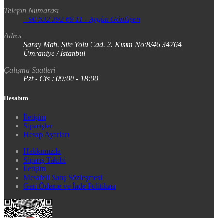
Telefon Numarası
+90 532 392 69 11 - Aygün Gönlüşen
Adres
Saray Mah. Site Yolu Cad. 2. Kısım No:8/46 34764
Ümraniye / İstanbul
Çalışma Saatleri
Pzt - Cts : 09:00 - 18:00
Hesabım
İletişim
Siparişler
Hesap Ayarları
Hakkımızda
Sipariş Takibi
İletişim
Mesafeli Satış Sözleşmesi
Geri Ödeme ve İade Politikası