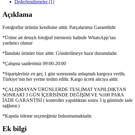
Değerlendirmeler (1)
Açıklama
Fotoğraflar ürünün kendisine aittir. Parçalarımız Garantilidir
*Ürüne ait detaylı fotoğraf istemeniz halinde WhatsApp’tan
yardımcı olunur
*İlandaki ürünler bize aittir. Gönderilmeye hazır durumdadır.
*Çalışma saatlerimiz 09:00-20:00
*Siparişleriniz en geç 1 gün sonrasında anlaşmalı kargoya verilir,
Türkiye’nin her yerine teslim edilir. Kargo ücreti alıcıya aittir.
*ÇALIŞMAYAN ÜRÜNLERDE TESLİMAT YAPILDIKTAN
SONRAKİ 3 GÜN İÇERİSİNDE DEĞİŞİM VE %100 PARA
İADE GARANTİSİ ( kontroller yapıldıktan sonra 3 iş gününde iade
sağlanır.)
*Kapıda ödeme seçeneğimiz bulunmamaktadır.
Ek bilgi