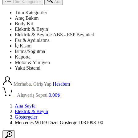
Tüm Kategoriler
Ara
Tüm Kategoriler
Araç Bakım
Body Kit
Elektrik & Beyin
Elektrik & Beyin > ABS - ESP Beyinleri
Far & Aydınlatma
İç Kısım
Isıtma/Soğutma
Kaporta
Motor & Yürüyen
Yakıt Sistemi
Merhaba, Giriş Yap
Hesabım
0
Alışveriş Sepeti
0,00
₺
Ana Sayfa
Elektrik & Beyin
Göstergeler
Mercedes W169 Dizel Gösterge 1031098100