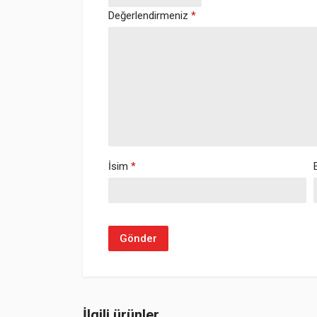
Değerlendirmeniz
*
İsim
*
İlgili ürünler