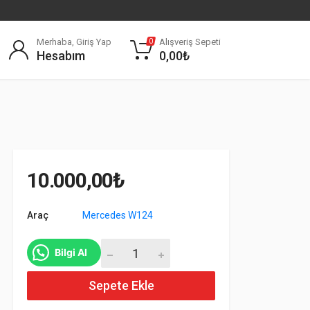
Merhaba, Giriş Yap
Alışveriş Sepeti
0
Hesabım
0,00
₺
10.000,00
₺
Araç
Mercedes W124
Mercedes W124 Marşpiyel Takımı adet
Bilgi Al
Sepete Ekle