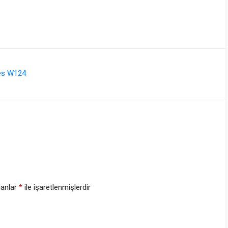
es W124
lanlar
*
ile işaretlenmişlerdir