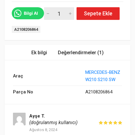
MERCEDES-BENZ SAĞ STOP LAMBASI E-CLAS
Sepete Ekle
Bilgi Al
Etiket:
A2108206864
Ek bilgi
Değerlendirmeler (1)
MERCEDES-BENZ
Araç
W210 S210 SW
Parça No
A2108206864
Ayşe T.
(doğrulanmış kullanıcı)
Ağustos 8, 2024