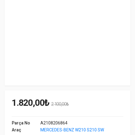
1.820,00
₺
2.100,00
₺
Parça No
A2108206864
Araç
MERCEDES-BENZ W210 S210 SW