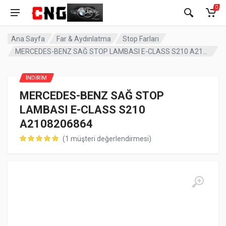
0
Ana Sayfa
Far & Aydınlatma
Stop Farları
MERCEDES-BENZ SAĞ STOP LAMBASI E-CLASS S210 A2108206864
İNDIRIM
MERCEDES-BENZ SAĞ STOP
LAMBASI E-CLASS S210
A2108206864
(
1
müşteri değerlendirmesi)
müşteri puanına dayanarak 5 üzerinden
5.00
puan aldı