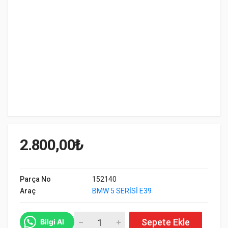
2.800,00
₺
Parça No
152140
Araç
BMW 5 SERİSİ E39
BMW E39 95-03 Far Takımı 152140 adet
Sepete Ekle
Bilgi Al