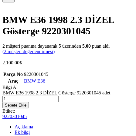
BMW E36 1998 2.3 DİZEL
Gösterge 9220301045
2
müşteri puanına dayanarak 5 üzerinden
5.00
puan aldı
(
2
müşteri değerlendirmesi)
2.100,00
₺
Parça No
9220301045
Araç
BMW E36
Bilgi Al
BMW E36 1998 2.3 DİZEL Gösterge 9220301045 adet
Sepete Ekle
Etiket:
9220301045
Açıklama
Ek bilgi