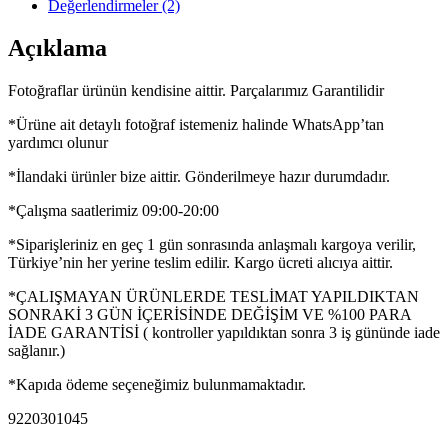
Değerlendirmeler (2)
Açıklama
Fotoğraflar ürünün kendisine aittir. Parçalarımız Garantilidir
*Ürüne ait detaylı fotoğraf istemeniz halinde WhatsApp’tan
yardımcı olunur
*İlandaki ürünler bize aittir. Gönderilmeye hazır durumdadır.
*Çalışma saatlerimiz 09:00-20:00
*Siparişleriniz en geç 1 gün sonrasında anlaşmalı kargoya verilir,
Türkiye’nin her yerine teslim edilir. Kargo ücreti alıcıya aittir.
*ÇALIŞMAYAN ÜRÜNLERDE TESLİMAT YAPILDIKTAN
SONRAKİ 3 GÜN İÇERİSİNDE DEĞİŞİM VE %100 PARA
İADE GARANTİSİ ( kontroller yapıldıktan sonra 3 iş gününde iade
sağlanır.)
*Kapıda ödeme seçeneğimiz bulunmamaktadır.
9220301045