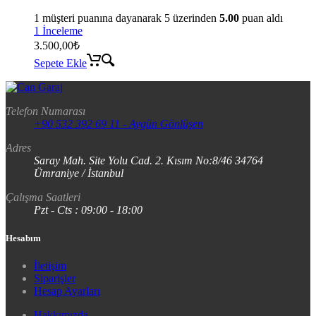
1
müşteri puanına dayanarak 5 üzerinden
5.00
puan aldı
1 İnceleme
3.500,00
₺
Sepete Ekle
Telefon Numarası
+90 532 392 69 11 - Aygün Gönlüşen
Adres
Saray Mah. Site Yolu Cad. 2. Kısım No:8/46 34764
Ümraniye / İstanbul
Çalışma Saatleri
Pzt - Cts : 09:00 - 18:00
Hesabım
İletişim
Siparişler
Hesap Ayarları
Hakkımızda