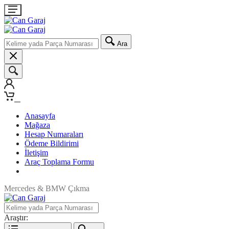
Ara
0
Anasayfa
Mağaza
Hesap Numaraları
Ödeme Bildirimi
İletişim
Araç Toplama Formu
Mercedes & BMW Çıkma
Araştır: