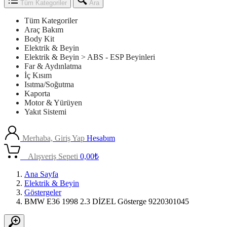
Tüm Kategoriler
Ara
Tüm Kategoriler
Araç Bakım
Body Kit
Elektrik & Beyin
Elektrik & Beyin > ABS - ESP Beyinleri
Far & Aydınlatma
İç Kısım
Isıtma/Soğutma
Kaporta
Motor & Yürüyen
Yakıt Sistemi
Merhaba, Giriş Yap
Hesabım
0
Alışveriş Sepeti
0,00
₺
Ana Sayfa
Elektrik & Beyin
Göstergeler
BMW E36 1998 2.3 DİZEL Gösterge 9220301045