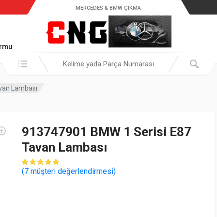
MERCEDES & BMW ÇIKMA
ormu
Araştır:
van Lambası
913747901 BMW 1 Serisi E87
Tavan Lambası
müşteri puanına dayanarak 5 üzerinden
(
7
müşteri değerlendirmesi)
5.00
puan aldı