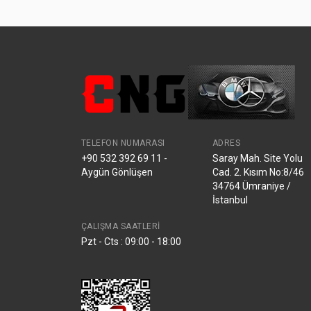
TELEFON NUMARASI
ADRES
+90 532 392 69 11 -
Saray Mah. Site Yolu
Aygün Gönlüşen
Cad. 2. Kısım No:8/46
34764 Ümraniye /
İstanbul
ÇALIŞMA SAATLERI
Pzt - Cts : 09:00 - 18:00