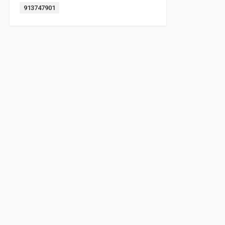
Etiket:
913747901