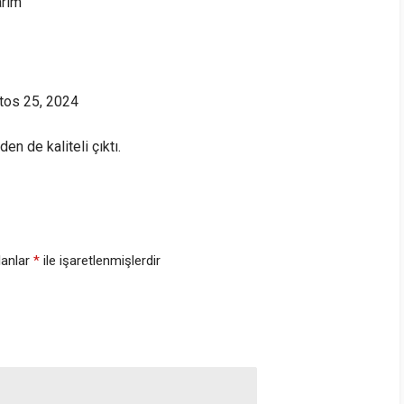
arım
tos 25, 2024
en de kaliteli çıktı.
lanlar
*
ile işaretlenmişlerdir