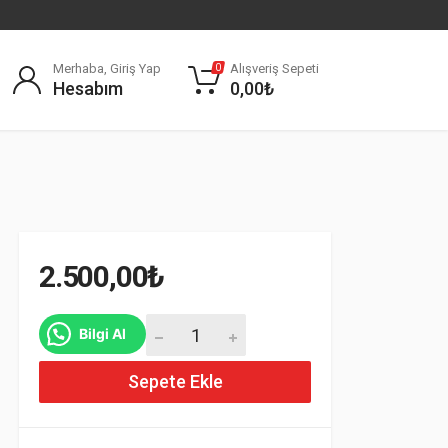
Merhaba, Giriş Yap
Alışveriş Sepeti
0
Hesabım
0,00
₺
2.500,00
₺
913747901 BMW 1 Serisi E87 Tavan Lambası 
Bilgi Al
Sepete Ekle