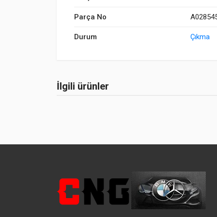
Parça No
A02854
Durum
Çıkma
İlgili ürünler