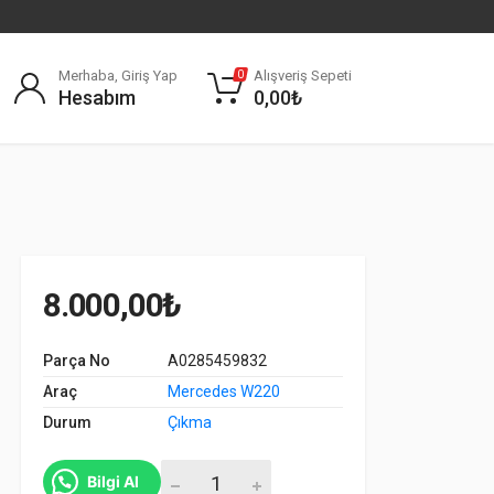
Merhaba, Giriş Yap
Alışveriş Sepeti
0
Hesabım
0,00
₺
8.000,00
₺
Parça No
A0285459832
Araç
Mercedes W220
Durum
Çıkma
A0285459832 MERCEDES W220 ÖN SAM BEYN
Bilgi Al