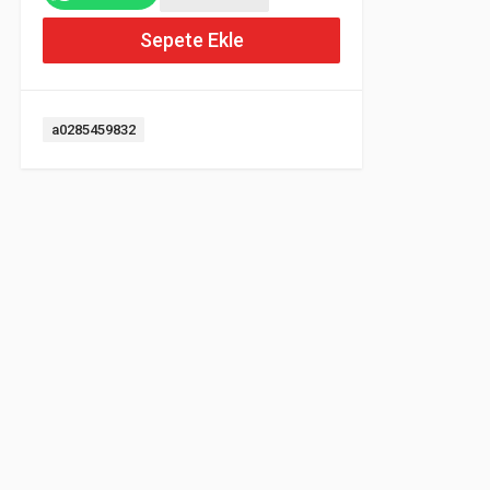
Sepete Ekle
Etiket:
a0285459832