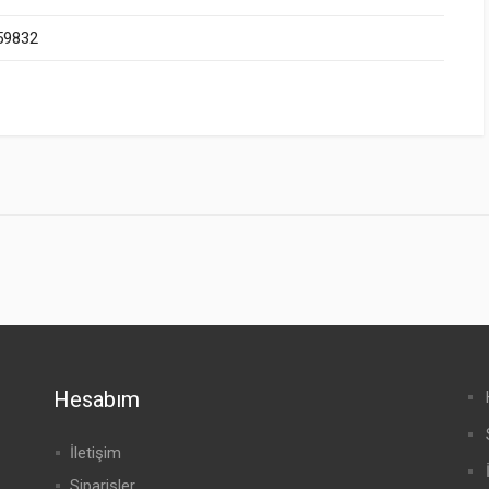
59832
Hesabım
İletişim
Siparişler