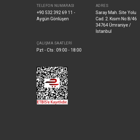
TELEFON NUMARASI
ADRES
+90 532 392 69 11 -
Saray Mah. Site Yolu
Aygün Gönlüşen
Cad. 2. Kısım No:8/46
34764 Ümraniye /
İstanbul
ÇALIŞMA SAATLERI
Pzt - Cts : 09:00 - 18:00