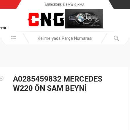
MERCEDES & BMW ÇIKMA
ormu
Araştır:
A0285459832 MERCEDES
W220 ÖN SAM BEYNİ