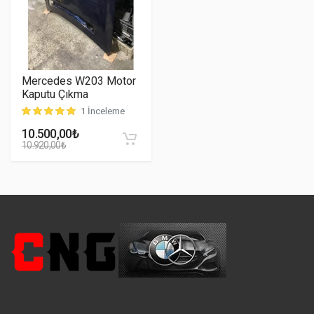
Mercedes W203 Motor
Kaputu Çıkma
1 İnceleme
müşteri puanına dayanarak 5 üzerinden
5.00
puan aldı
10.500,00
₺
10.920,00
₺